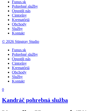
Funus.sk
Pohrebné služby
Opustili nás
Cintoríny
Krematóriá
Obchody
Služby
Kontakt
© 2026 Stingray Studio
Funus.sk
Pohrebné služby
Opustili nás
Cintoríny
Krematóriá
Obchody
Služby
Kontakt
0
Kandráč pohrebná služba