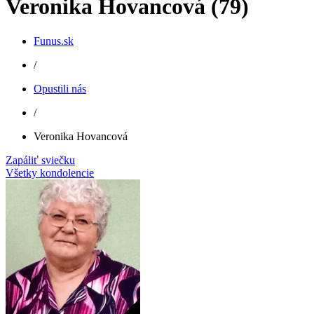
Veronika Hovancová (79)
Funus.sk
/
Opustili nás
/
Veronika Hovancová
Zapáliť sviečku
Všetky kondolencie