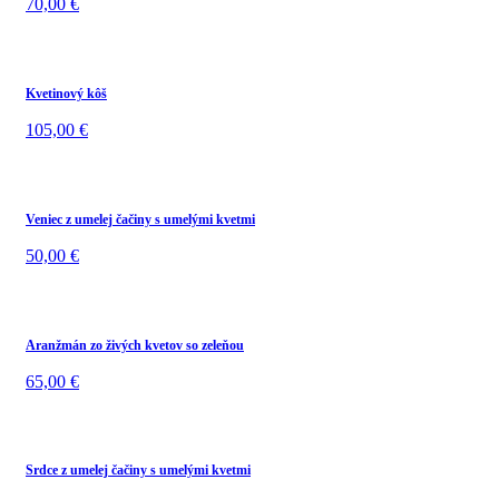
70,00
€
Kvetinový kôš
105,00
€
Veniec z umelej čačiny s umelými kvetmi
50,00
€
Aranžmán zo živých kvetov so zeleňou
65,00
€
Srdce z umelej čačiny s umelými kvetmi