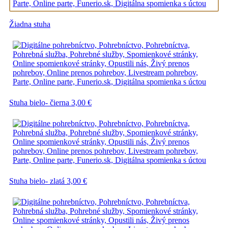
Žiadna stuha
Stuha bielo- čierna
3,00
€
Stuha bielo- zlatá
3,00
€