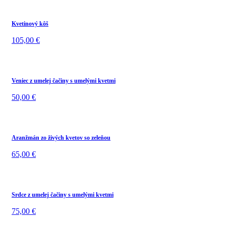
Kvetinový kôš
105,00
€
Veniec z umelej čačiny s umelými kvetmi
50,00
€
Aranžmán zo živých kvetov so zeleňou
65,00
€
Srdce z umelej čačiny s umelými kvetmi
75,00
€