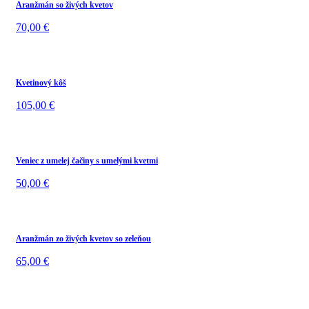
Aranžmán so živých kvetov
70,00
€
Kvetinový kôš
105,00
€
Veniec z umelej čačiny s umelými kvetmi
50,00
€
Aranžmán zo živých kvetov so zeleňou
65,00
€