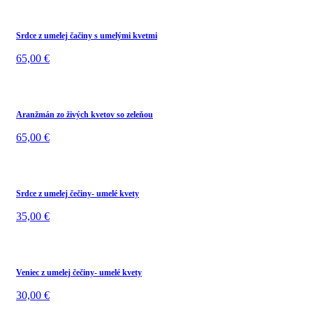
Srdce z umelej čačiny s umelými kvetmi
65,00
€
Aranžmán zo živých kvetov so zeleňou
65,00
€
Srdce z umelej čečiny- umelé kvety
35,00
€
Veniec z umelej čečiny- umelé kvety
30,00
€