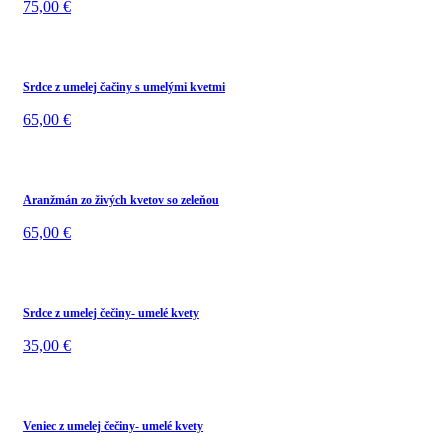
75,00
€
Srdce z umelej čačiny s umelými kvetmi
65,00
€
Aranžmán zo živých kvetov so zeleňou
65,00
€
Srdce z umelej čečiny- umelé kvety
35,00
€
Veniec z umelej čečiny- umelé kvety