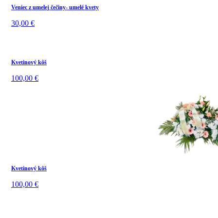
Veniec z umelej čečiny- umelé kvety
30,00
€
Kvetinový kôš
100,00
€
Kvetinový kôš
100,00
€