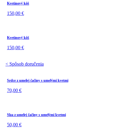
Kvetinový kôš
150,00
€
Kvetinový kôš
150,00
€
< Spôsob doručenia
Srdce z umelej čačiny s umelými kvetmi
70,00
€
Slza z umelej čačiny s umelými kvetmi
50,00
€