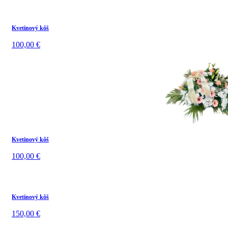
Kvetinový kôš
100,00
€
Kvetinový kôš
100,00
€
Kvetinový kôš
150,00
€