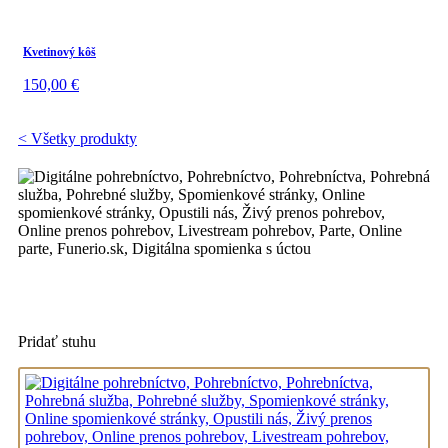
Kvetinový kôš
150,00
€
< Všetky produkty
Pridať stuhu