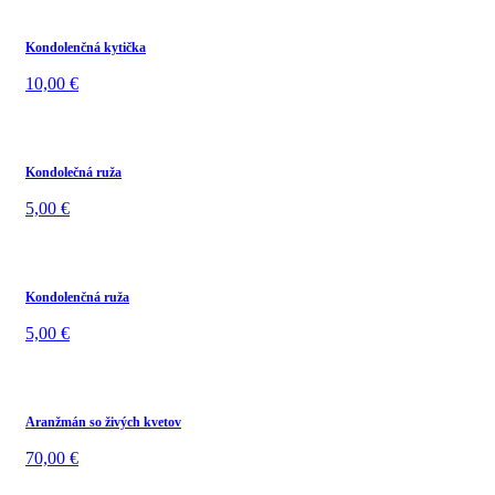
Kondolenčná kytička
10,00
€
Kondolečná ruža
5,00
€
Kondolenčná ruža
5,00
€
Aranžmán so živých kvetov
70,00
€