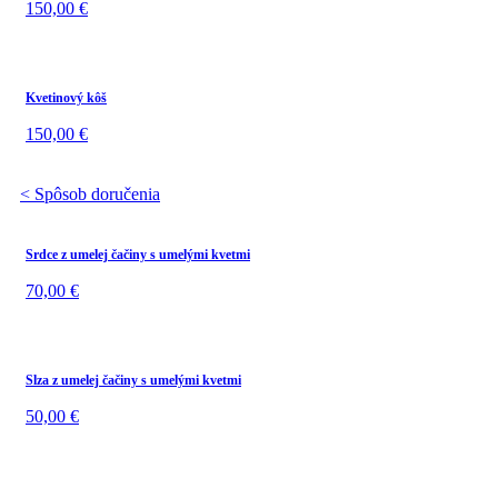
150,00
€
Kvetinový kôš
150,00
€
< Spôsob doručenia
Srdce z umelej čačiny s umelými kvetmi
70,00
€
Slza z umelej čačiny s umelými kvetmi
50,00
€