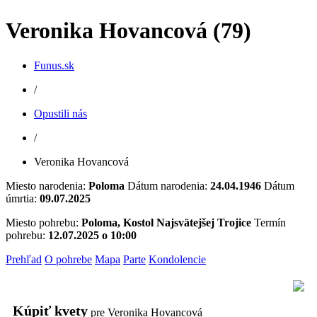
Veronika Hovancová (79)
Funus.sk
/
Opustili nás
/
Veronika Hovancová
Miesto narodenia:
Poloma
Dátum narodenia:
24.04.1946
Dátum
úmrtia:
09.07.2025
Miesto pohrebu:
Poloma, Kostol Najsvätejšej Trojice
Termín
pohrebu:
12.07.2025 o 10:00
Prehľad
O pohrebe
Mapa
Parte
Kondolencie
Kúpiť kvety
pre Veronika Hovancová