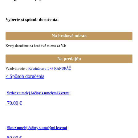
Vyberte si spôsob doručenia:
Na hrobové miesto
Kvety doručíme na hrobové miesto za Vás
Na predajňu
Vyzdvihnutie v
Kvetinárstvo L+P KANDRÁČ
< Spôsob doručenia
Srdce z umelej čačiny s umelými kvetmi
70,00
€
Slza z umelej čačiny s umelými kvetmi
50,00
€