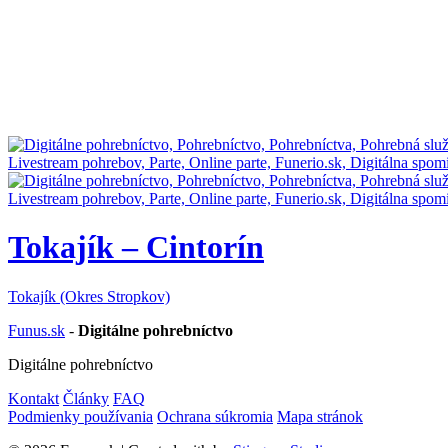
Tokajík – Cintorín
Tokajík (Okres Stropkov)
Funus.sk
-
Digitálne pohrebníctvo
Digitálne pohrebníctvo
Kontakt
Články
FAQ
Podmienky používania
Ochrana súkromia
Mapa stránok