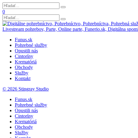
0
Funus.sk
Pohrebné služby
Opustili nás
Cintoríny
Krematóriá
Obchody
Služby
Kontakt
© 2026 Stingray Studio
Funus.sk
Pohrebné služby
Opustili nás
Cintoríny
Krematóriá
Obchody
Služby