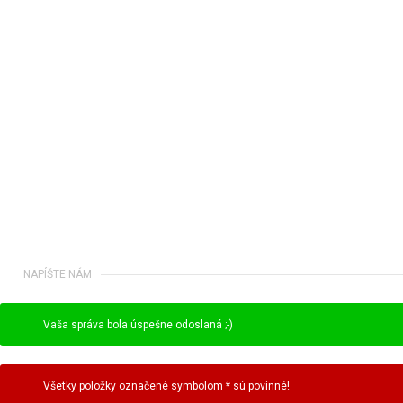
NAPÍŠTE NÁM
Vaša správa bola úspešne odoslaná ;-)
Všetky položky označené symbolom * sú povinné!