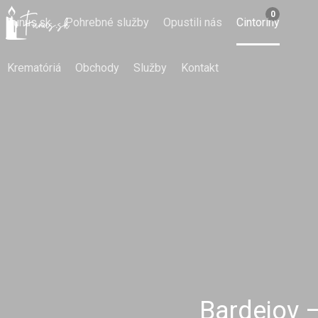
0
Funus.sk
Pohrebné služby
Opustili nás
Cintoríny
Krematóriá
Obchody
Služby
Kontakt
Bardejov –