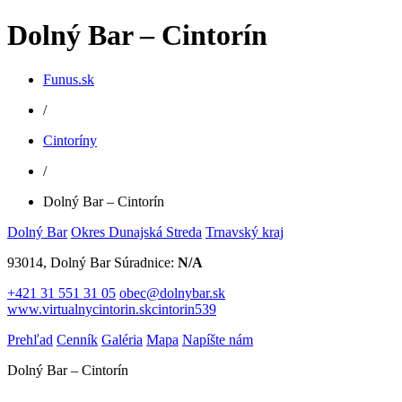
Dolný Bar – Cintorín
Funus.sk
/
Cintoríny
/
Dolný Bar – Cintorín
Dolný Bar
Okres Dunajská Streda
Trnavský kraj
93014, Dolný Bar
Súradnice:
N/A
+421 31 551 31 05
obec@dolnybar.sk
www.virtualnycintorin.skcintorin539
Prehľad
Cenník
Galéria
Mapa
Napíšte nám
Dolný Bar – Cintorín