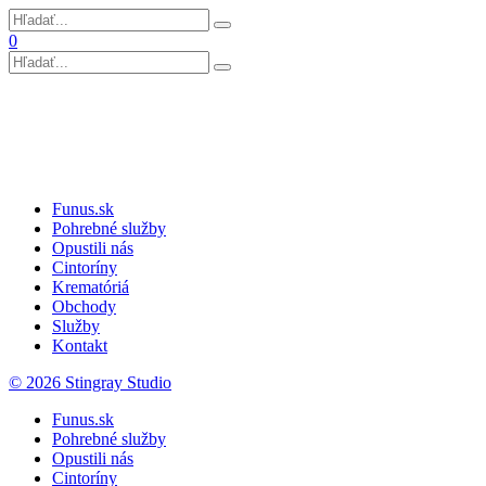
0
Funus.sk
Pohrebné služby
Opustili nás
Cintoríny
Krematóriá
Obchody
Služby
Kontakt
© 2026 Stingray Studio
Funus.sk
Pohrebné služby
Opustili nás
Cintoríny