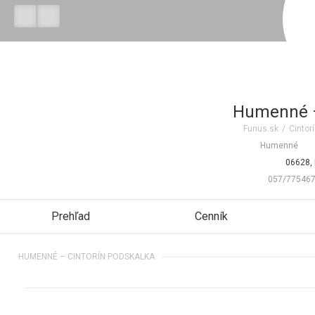
Humenné –
Funus.sk
/
Cintor
Humenné
06628,
057/77546
Prehľad
Cenník
HUMENNÉ – CINTORÍN PODSKALKA