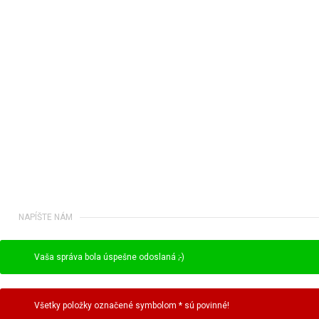
NAPÍŠTE NÁM
Vaša správa bola úspešne odoslaná ;-)
Všetky položky označené symbolom * sú povinné!