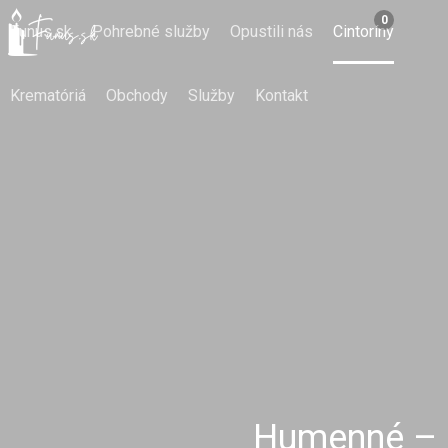
0
Funus.sk
Pohrebné služby
Opustili nás
Cintoríny
Krematóriá
Obchody
Služby
Kontakt
Humenné – C