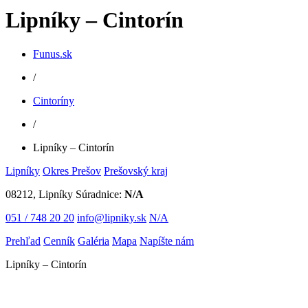
Lipníky – Cintorín
Funus.sk
/
Cintoríny
/
Lipníky – Cintorín
Lipníky
Okres Prešov
Prešovský kraj
08212, Lipníky
Súradnice:
N/A
051 / 748 20 20
info@lipniky.sk
N/A
Prehľad
Cenník
Galéria
Mapa
Napíšte nám
Lipníky – Cintorín