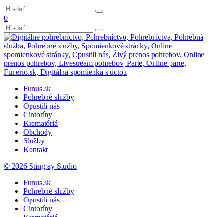
0
Funus.sk
Pohrebné služby
Opustili nás
Cintoríny
Krematóriá
Obchody
Služby
Kontakt
© 2026 Stingray Studio
Funus.sk
Pohrebné služby
Opustili nás
Cintoríny