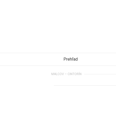
Prehľad
MALCOV – CINTORÍN