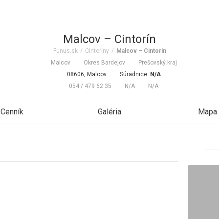
Malcov – Cintorín
Funus.sk
/
Cintoríny
/
Malcov – Cintorín
Malcov
Okres Bardejov
Prešovský kraj
08606, Malcov
Súradnice:
N/A
054 / 479 62 35
N/A
N/A
Cenník
Galéria
Mapa