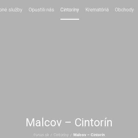
bné služby
Opustili nás
Cintoríny
Krematóriá
Obchody
Malcov – Cintorín
Funus.sk
/
Cintoríny
/
Malcov – Cintorín