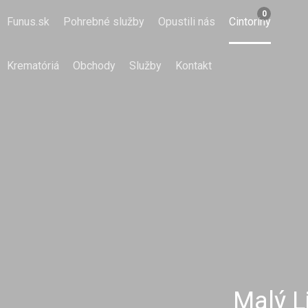
0
Funus.sk
Pohrebné služby
Opustili nás
Cintoríny
Krematóriá
Obchody
Služby
Kontakt
Malý Li