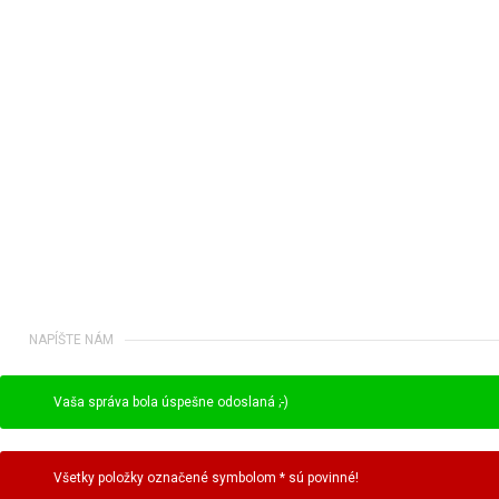
NAPÍŠTE NÁM
Vaša správa bola úspešne odoslaná ;-)
Všetky položky označené symbolom * sú povinné!