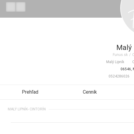
Malý 
Funus.sk
/
C
Malý Lipník
O
06546, M
0524286026
Prehľad
Cenník
MALÝ LIPNÍK- CINTORÍN