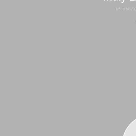
Funus.sk
/
C