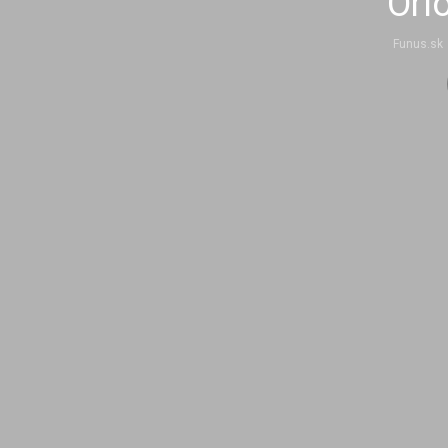
Orlo
Funus.sk