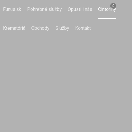
0
Funus.sk
Pohrebné služby
Opustili nás
Cintoríny
Krematóriá
Obchody
Služby
Kontakt