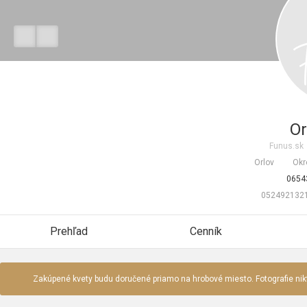
Or
Funus.sk
Orlov
Okr
06543
052492132
Prehľad
Cenník
Zakúpené kvety budu doručené priamo na hrobové miesto. Fotografie nikt