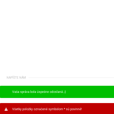
NAPÍŠTE NÁM
Vaša správa bola úspešne odoslaná ;-)
Všetky položky označené symbolom * sú povinné!