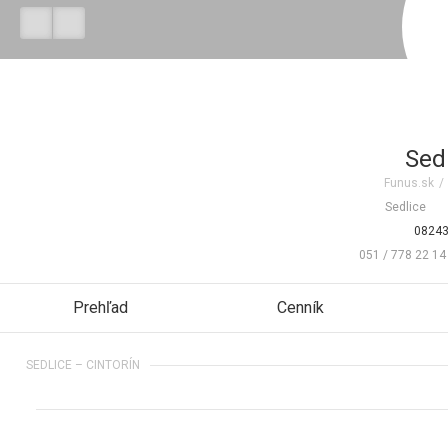
Sedl
Funus.sk
/
Sedlice
08243
051 / 778 22 14
Prehľad
Cenník
SEDLICE – CINTORÍN