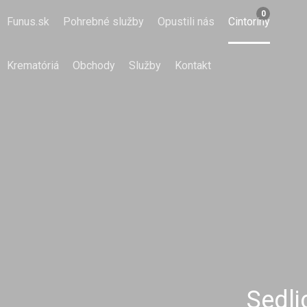
0
Funus.sk
Pohrebné služby
Opustili nás
Cintoríny
Krematóriá
Obchody
Služby
Kontakt
Sedli