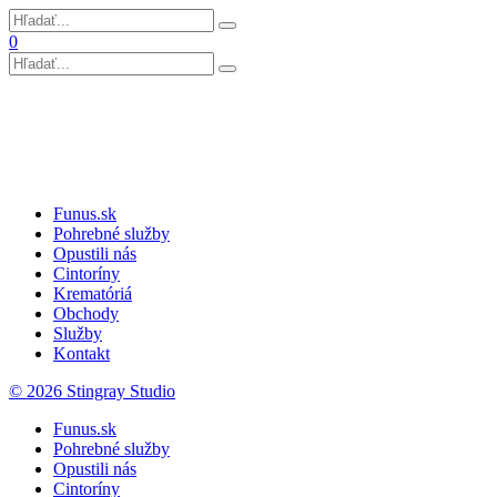
0
Funus.sk
Pohrebné služby
Opustili nás
Cintoríny
Krematóriá
Obchody
Služby
Kontakt
© 2026 Stingray Studio
Funus.sk
Pohrebné služby
Opustili nás
Cintoríny