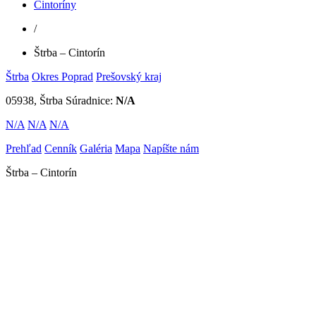
Cintoríny
/
Štrba – Cintorín
Štrba
Okres Poprad
Prešovský kraj
05938, Štrba
Súradnice:
N/A
N/A
N/A
N/A
Prehľad
Cenník
Galéria
Mapa
Napíšte nám
Štrba – Cintorín