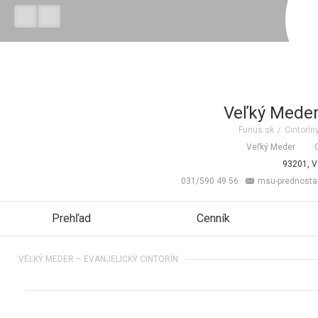
Veľký Meder 
Funus.sk
/
Cintorín
Veľký Meder
93201, V
031/590 49 56
msu-prednosta
Prehľad
Cenník
VEĽKÝ MEDER – EVANJELICKÝ CINTORÍN