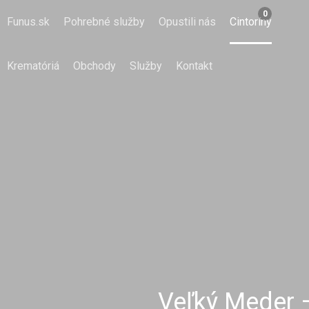
0
Funus.sk
Pohrebné služby
Opustili nás
Cintoríny
Krematóriá
Obchody
Služby
Kontakt
Veľký Meder –