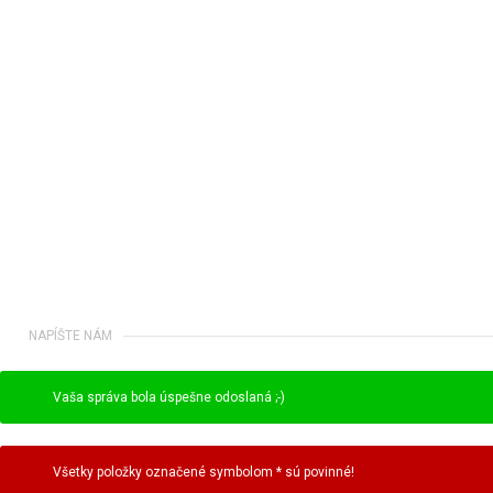
NAPÍŠTE NÁM
Vaša správa bola úspešne odoslaná ;-)
Všetky položky označené symbolom * sú povinné!