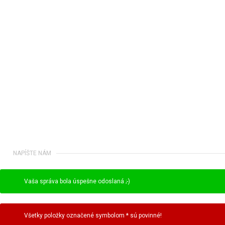
NAPÍŠTE NÁM
Vaša správa bola úspešne odoslaná ;-)
Všetky položky označené symbolom * sú povinné!