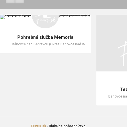
Pohrebná služba Memoria
Bánovce nad Bebravou (Okres Bánovce nad Bebravou)
Te
Bánovce na
Funus.sk
-
Digitálne pohrebníctvo