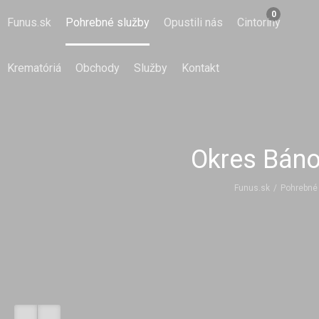
0
Funus.sk
Pohrebné služby
Opustili nás
Cintoríny
Krematóriá
Obchody
Služby
Kontakt
Okres Báno
Funus.sk
/
Pohrebné 