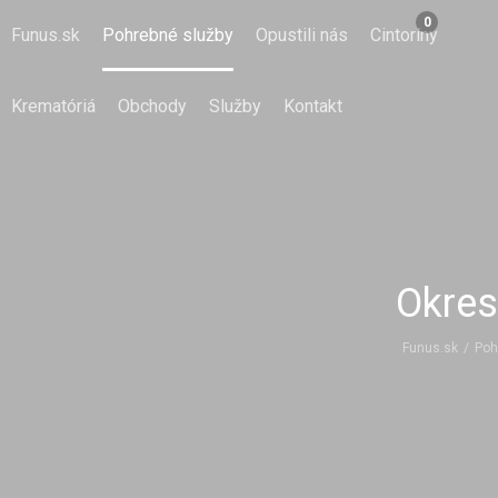
0
Funus.sk
Pohrebné služby
Opustili nás
Cintoríny
Krematóriá
Obchody
Služby
Kontakt
Okres
Funus.sk
/
Poh