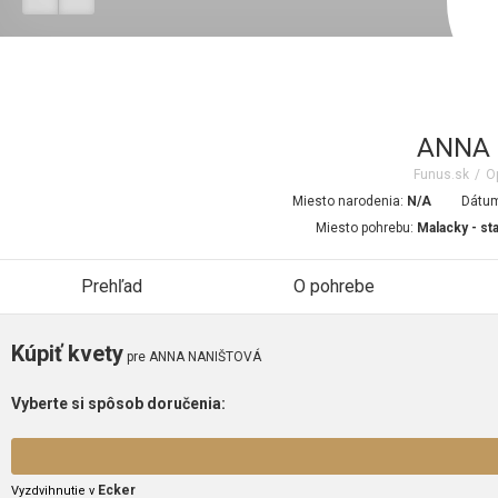
ANNA 
Funus.sk
/
Op
Miesto narodenia:
N/A
Dátum
Miesto pohrebu:
Malacky - sta
Prehľad
O pohrebe
Kúpiť kvety
pre ANNA NANIŠTOVÁ
Vyberte si spôsob doručenia:
Ecker
Vyzdvihnutie v