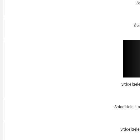
S
Čer
Srdce biel
Srdce biele str
Srdce biele