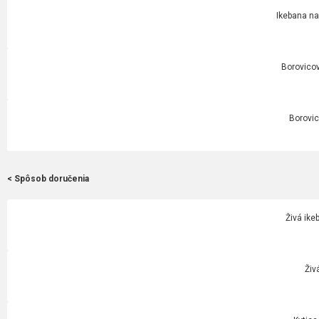
Ikebana na
Borovicov
Borovic
< Spôsob doručenia
Živá ike
Živ