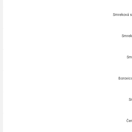
Smreková sl
Smrek
Smr
Borovico
S
Čer