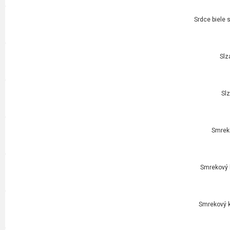
Srdce biele 
Slz
Slz
Smrek
Smrekový k
Smrekový k