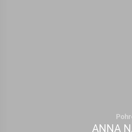
Pohr
ANNA N