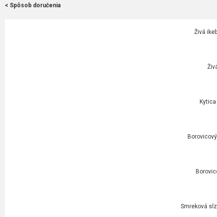
< Spôsob doručenia
Živá ike
Živ
Kytica
Borovicový 
Borovic
Smreková slza