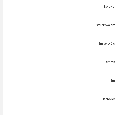
Borovic
Smreková slza
Smreková sl
Smrek
Smr
Borovico