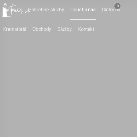
0
Funus.sk
Pohrebné služby
Opustili nás
Cintoríny
Krematóriá
Obchody
Služby
Kontakt