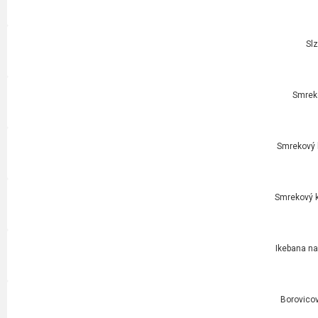
Slz
Smrek
Smrekový k
Smrekový k
Ikebana na
Borovicov