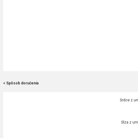
< Spôsob doručenia
Srdce z um
Slza z um