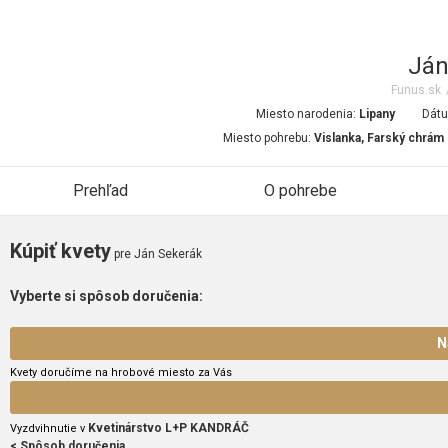
Ján
Funus.sk
Miesto narodenia:
Lipany
Dátu
Miesto pohrebu:
Vislanka, Farský chrám
Prehľad
O pohrebe
Kúpiť kvety
pre Ján Sekerák
Vyberte si spôsob doručenia:
N
Kvety doručíme na hrobové miesto za Vás
Kvetinárstvo L+P KANDRÁČ
Vyzdvihnutie v
< Spôsob doručenia