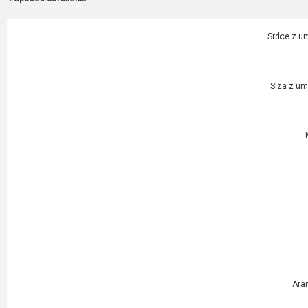
Srdce z um
Slza z um
Ara