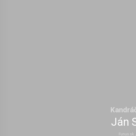
Kandráč
Ján 
Funus.sk