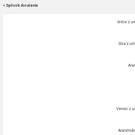
< Spôsob doručenia
Srdce z um
Slza z um
Ara
Veniec z u
Aranžmán 