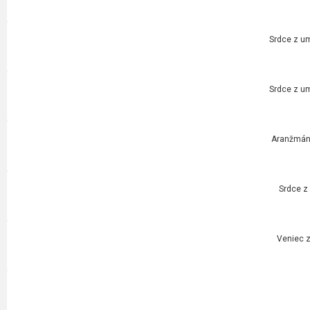
Srdce z um
Srdce z um
Aranžmán 
Srdce z
Veniec z