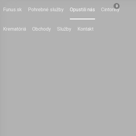
0
Funus.sk
Pohrebné služby
Opustili nás
Cintoríny
Krematóriá
Obchody
Služby
Kontakt