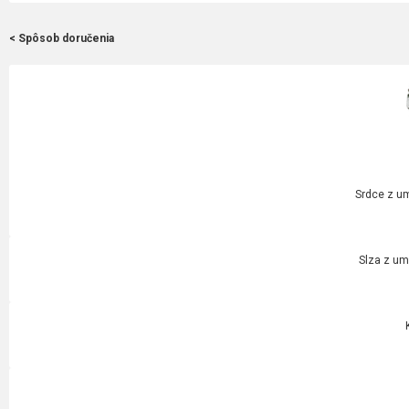
< Spôsob doručenia
Srdce z um
Slza z um