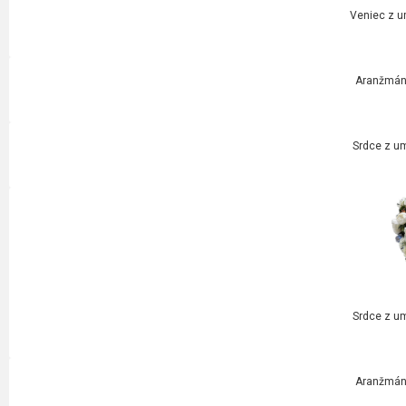
Veniec z u
Aranžmán 
Srdce z um
Srdce z um
Aranžmán 