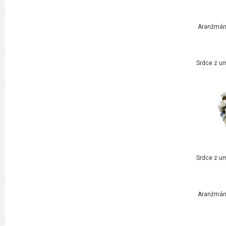
Aranžmán 
Srdce z um
Srdce z um
Aranžmán 