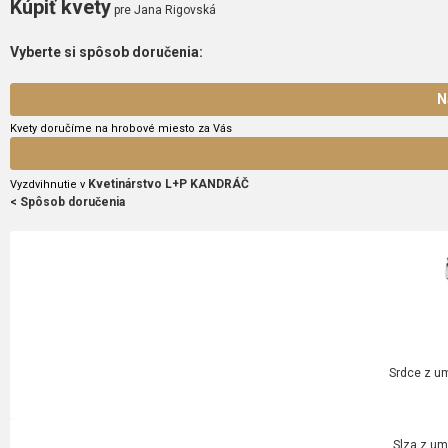
Kúpiť kvety
pre Jana Rigovská
Vyberte si spôsob doručenia:
N
Kvety doručíme na hrobové miesto za Vás
Kvetinárstvo L+P KANDRÁČ
Vyzdvihnutie v
< Spôsob doručenia
Srdce z um
Slza z um