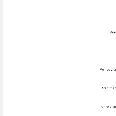
Ara
Veniec z u
Aranžmán 
Srdce z um