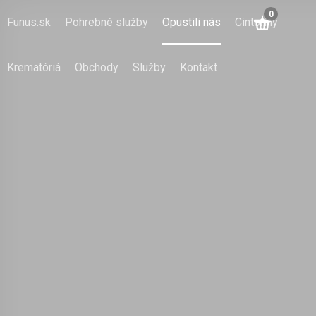
0
Funus.sk
Pohrebné služby
Opustili nás
Cintoríny
Krematóriá
Obchody
Služby
Kontakt