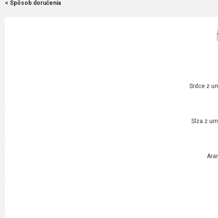
< Spôsob doručenia
Srdce z um
Slza z um
Ara