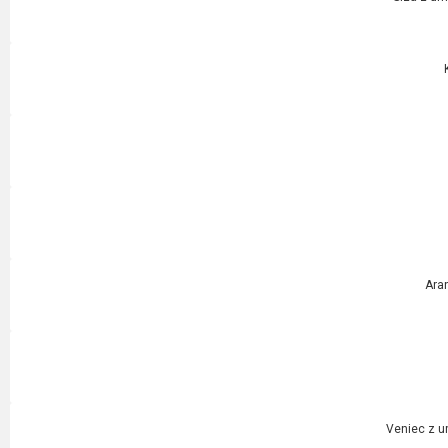
Ara
Veniec z u