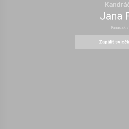
Kandráč
Jana 
Funus.sk
/
Zapáliť svieč