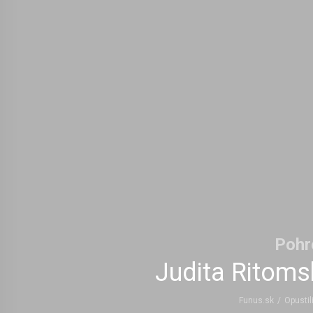
Pohr
Judita Ritoms
Funus.sk
/
Opustil