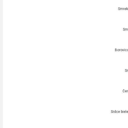
Smrek
Smr
Borovico
S
Čer
Srdce biel