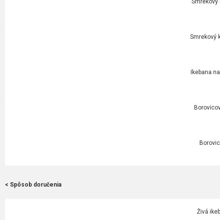
Smrekový k
Smrekový k
Ikebana na
Borovicov
Borovic
< Spôsob doručenia
Živá ike