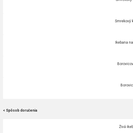
Smrekový k
Ikebana na
Borovicov
Borovic
< Spôsob doručenia
Živá ike