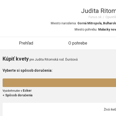
Judita Ritom
Funus.sk
/
Opustil
Miesto narodenia:
Gorná Mitropola, Bulhars
Miesto pohrebu:
Malacky nov
Prehľad
O pohrebe
Kúpiť kvety
pre Judita Ritomská rod. Ďurišová
Vyberte si spôsob doručenia:
Ecker
Vyzdvihnutie v
< Spôsob doručenia
Živá ike