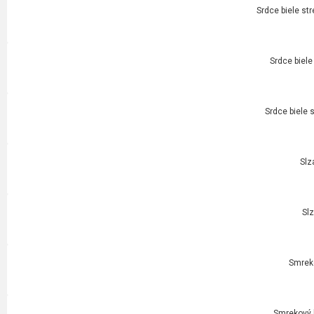
Srdce biele str
Srdce biele
Srdce biele 
Slz
Slz
Smrek
Smrekový k