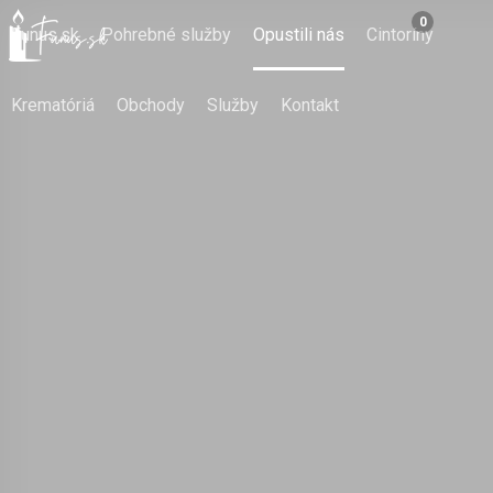
0
Funus.sk
Pohrebné služby
Opustili nás
Cintoríny
Krematóriá
Obchody
Služby
Kontakt