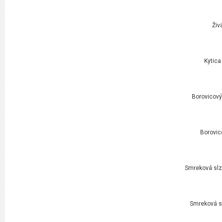
Živ
Kytica
Borovicový 
Borovic
Smreková slza
Smreková sl