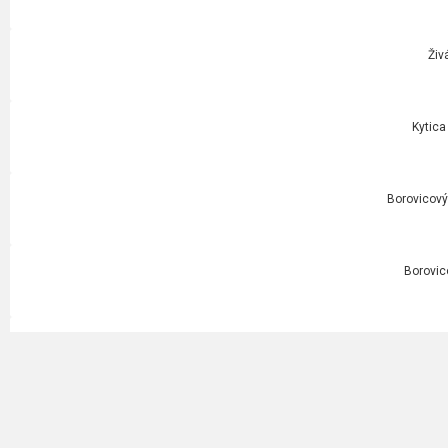
Živ
Kytica
Borovicový 
Borovic
Smreková slza
Smreková sl