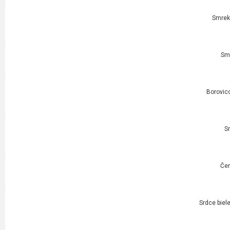
Smrek
Smr
Borovico
S
Čer
Srdce biel