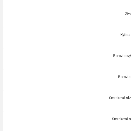
Živ
Kytica
Borovicový 
Borovic
Smreková slza
Smreková sl