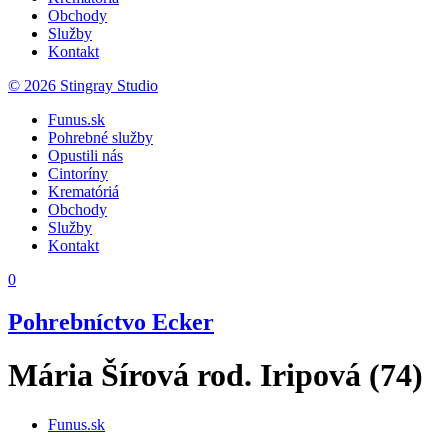
Obchody
Služby
Kontakt
© 2026 Stingray Studio
Funus.sk
Pohrebné služby
Opustili nás
Cintoríny
Krematóriá
Obchody
Služby
Kontakt
0
Pohrebníctvo Ecker
Mária Šírová rod. Iripová (74)
Funus.sk