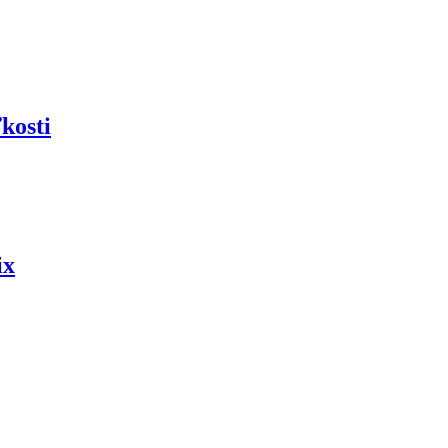
kosti
ix