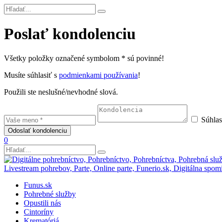
Poslať kondolenciu
Všetky položky označené symbolom * sú povinné!
Musíte súhlasiť s
podmienkami používania
!
Použili ste neslušné/nevhodné slová.
Súhla
0
Funus.sk
Pohrebné služby
Opustili nás
Cintoríny
Krematóriá