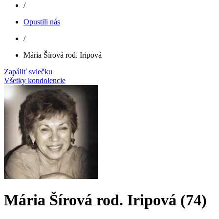
/
Opustili nás
/
Mária Šírová rod. Iripová
Zapáliť sviečku
Všetky kondolencie
Mária Šírová rod. Iripová (74)