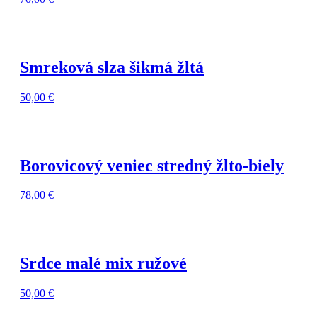
Smreková slza šikmá žltá
50,00
€
Borovicový veniec stredný žlto-biely
78,00
€
Srdce malé mix ružové
50,00
€