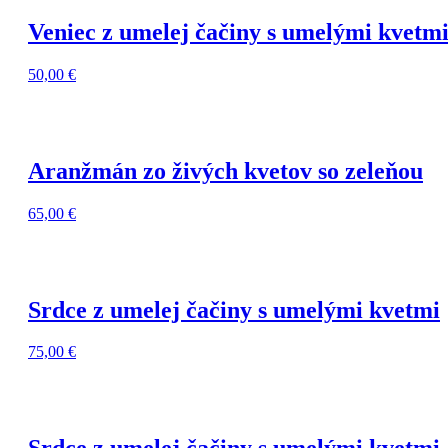
Veniec z umelej čačiny s umelými kvetm
50,00
€
Aranžmán zo živých kvetov so zeleňou
65,00
€
Srdce z umelej čačiny s umelými kvetmi
75,00
€