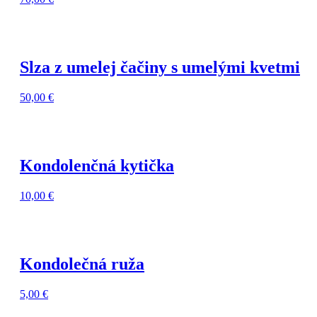
Slza z umelej čačiny s umelými kvetmi
50,00
€
Kondolenčná kytička
10,00
€
Kondolečná ruža
5,00
€