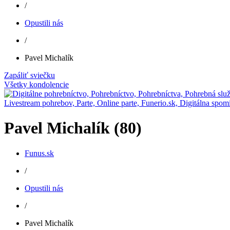
/
Opustili nás
/
Pavel Michalík
Zapáliť sviečku
Všetky kondolencie
Pavel Michalík (80)
Funus.sk
/
Opustili nás
/
Pavel Michalík