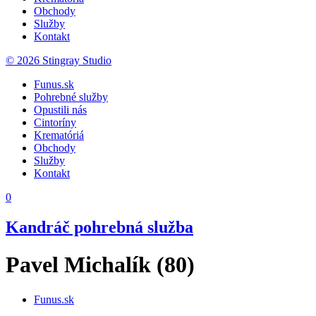
Obchody
Služby
Kontakt
© 2026 Stingray Studio
Funus.sk
Pohrebné služby
Opustili nás
Cintoríny
Krematóriá
Obchody
Služby
Kontakt
0
Kandráč pohrebná služba
Pavel Michalík (80)
Funus.sk