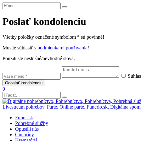
Poslať kondolenciu
Všetky položky označené symbolom * sú povinné!
Musíte súhlasiť s
podmienkami používania
!
Použili ste neslušné/nevhodné slová.
Súhla
0
Funus.sk
Pohrebné služby
Opustili nás
Cintoríny
Krematóriá