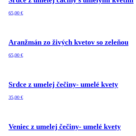
Srdce z umelej čačiny s umelými kvetmi
65,00
€
Aranžmán zo živých kvetov so zeleňou
65,00
€
Srdce z umelej čečiny- umelé kvety
35,00
€
Veniec z umelej čečiny- umelé kvety