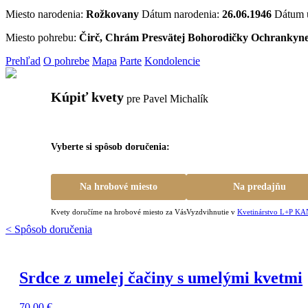
Miesto narodenia:
Rožkovany
Dátum narodenia:
26.06.1946
Dátum 
Miesto pohrebu:
Čirč, Chrám Presvätej Bohorodičky Ochrankyn
Prehľad
O pohrebe
Mapa
Parte
Kondolencie
Kúpiť kvety
pre Pavel Michalík
Vyberte si spôsob doručenia:
Na hrobové miesto
Na predajňu
Kvety doručíme na hrobové miesto za Vás
Vyzdvihnutie v
Kvetinárstvo L+P 
< Spôsob doručenia
Srdce z umelej čačiny s umelými kvetmi
70,00
€