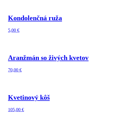
Kondolenčná ruža
5,00
€
Aranžmán so živých kvetov
70,00
€
Kvetinový kôš
105,00
€