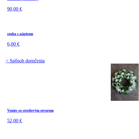
90,00
€
stuha s nápisom
6,00
€
< Spôsob doručenia
Veniec so stredovým otvorom
52,00
€