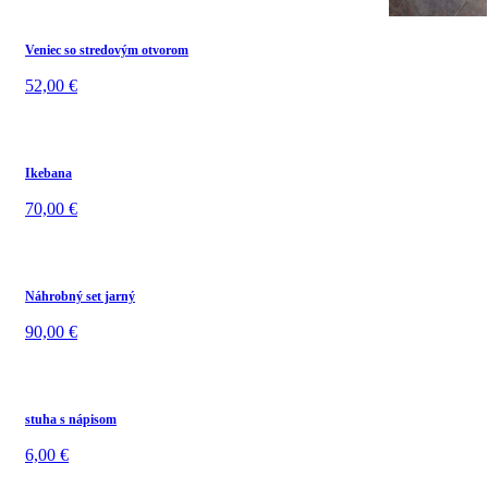
Veniec so stredovým otvorom
52,00
€
Ikebana
70,00
€
Náhrobný set jarný
90,00
€
stuha s nápisom
6,00
€