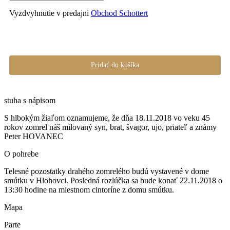
Vyzdvyhnutie v predajni
Obchod Schottert
Pridať do košíka
stuha s nápisom
S hlbokým žiaľom oznamujeme, že dňa 18.11.2018 vo veku 45
rokov zomrel náš milovaný syn, brat, švagor, ujo, priateľ a známy
Peter HOVANEC
O pohrebe
Telesné pozostatky drahého zomrelého budú vystavené v dome
smútku v Hlohovci. Posledná rozlúčka sa bude konať 22.11.2018 o
13:30 hodine na miestnom cintoríne z domu smútku.
Mapa
Parte