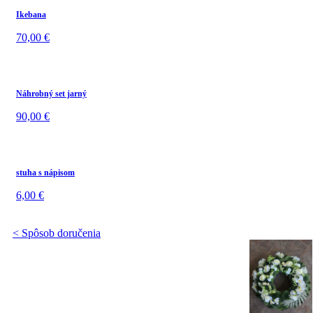
Ikebana
70,00
€
Náhrobný set jarný
90,00
€
stuha s nápisom
6,00
€
< Spôsob doručenia