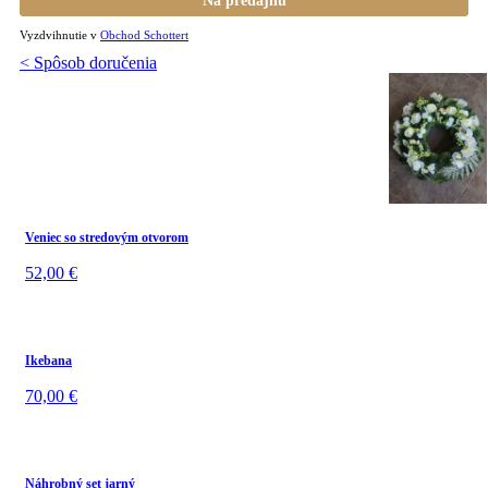
Na predajňu
Vyzdvihnutie v
Obchod Schottert
< Spôsob doručenia
Veniec so stredovým otvorom
52,00
€
Ikebana
70,00
€
Náhrobný set jarný