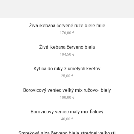
Živá ikebana červené ruže biele ľalie
176,00
€
Živá ikebana červeno biela
104,50
€
Kytica do ruky z umelých kvetov
25,00
€
Borovicový veniec veľký mix ružovo- biely
100,00
€
Borovicový veniec malý mix fialový
40,00
€
Smreková slza červeno biela strednej veľkosti