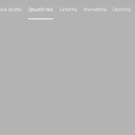
bné služby
Opustili nás
Cintoríny
Krematóriá
Obchody