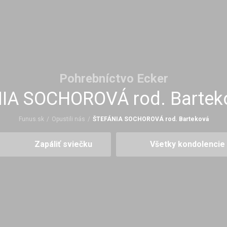
Pohrebníctvo Ecker
IA SOCHOROVÁ rod. Barteko
Funus.sk
/
Opustili nás
/
ŠTEFÁNIA SOCHOROVÁ rod. Barteková
Zapáliť sviečku
Všetky kondolencie