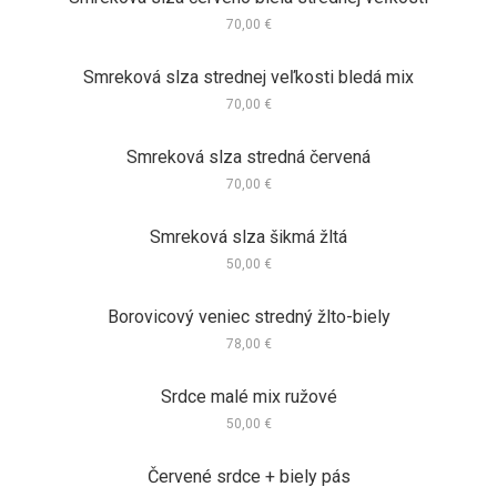
70,00
€
Smreková slza strednej veľkosti bledá mix
70,00
€
Smreková slza stredná červená
70,00
€
Smreková slza šikmá žltá
50,00
€
Borovicový veniec stredný žlto-biely
78,00
€
Srdce malé mix ružové
50,00
€
Červené srdce + biely pás