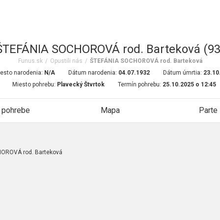
ŠTEFÁNIA SOCHOROVÁ rod. Barteková (93
Funus.sk
/
Opustili nás
/
ŠTEFÁNIA SOCHOROVÁ rod. Barteková
esto narodenia:
N/A
Dátum narodenia:
04.07.1932
Dátum úmrtia:
23.10
Miesto pohrebu:
Plavecký Štvrtok
Termín pohrebu:
25.10.2025 o 12:45
 pohrebe
Mapa
Parte
OROVÁ rod. Barteková