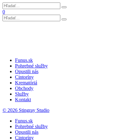
0
Funus.sk
Pohrebné služby
Opustili nás
Cintoríny
Krematóriá
Obchody
Služby
Kontakt
© 2026 Stingray Studio
Funus.sk
Pohrebné služby
Opustili nás
Cintoríny