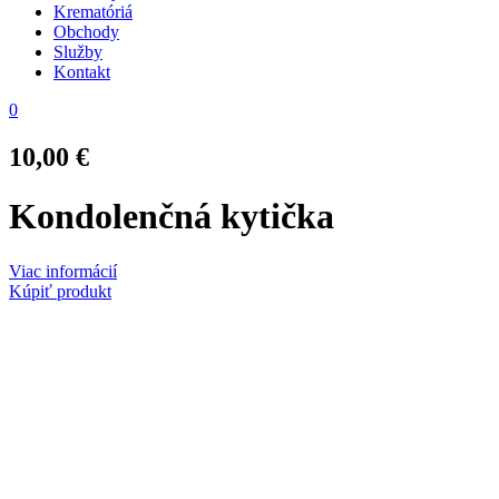
Krematóriá
Obchody
Služby
Kontakt
0
10,00
€
Kondolenčná kytička
Viac informácií
Kúpiť produkt