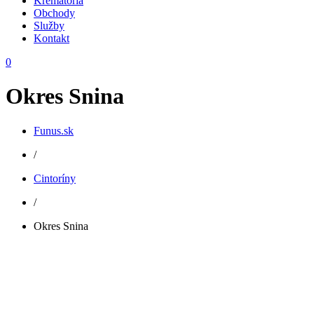
Krematóriá
Obchody
Služby
Kontakt
0
Okres Snina
Funus.sk
/
Cintoríny
/
Okres Snina