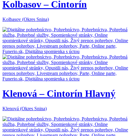
Kolbasov – Cintorín
Kolbasov (Okres Snina)
Klenová – Cintorín Hlavný
Klenová (Okres Snina)