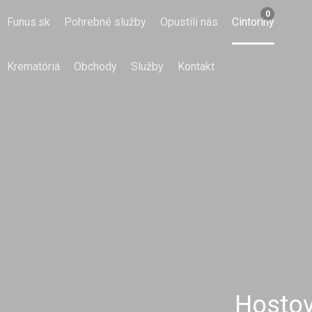
0
Funus.sk
Pohrebné služby
Opustili nás
Cintoríny
Krematóriá
Obchody
Služby
Kontakt
Hostov