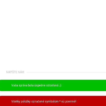
NAPÍŠTE NÁM
Vaša správa bola úspešne odoslaná ;-)
Všetky položky označené symbolom * sú povinné!