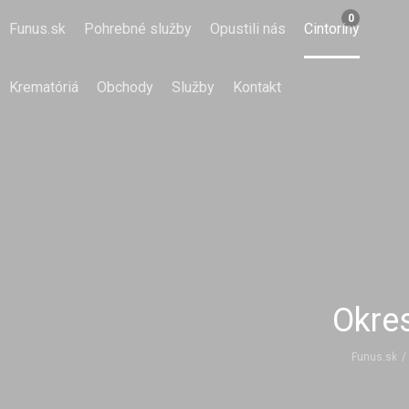
0
Funus.sk
Pohrebné služby
Opustili nás
Cintoríny
Krematóriá
Obchody
Služby
Kontakt
Okres
Funus.sk
/