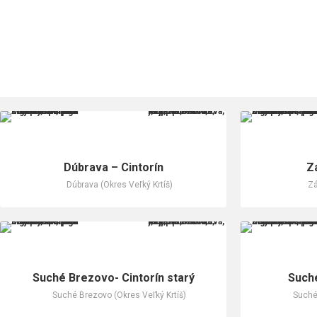
Dúbrava – Cintorín
Z
Dúbrava (Okres Veľký Krtíš)
Zá
Suché Brezovo- Cintorín starý
Suché
Suché Brezovo (Okres Veľký Krtíš)
Suché