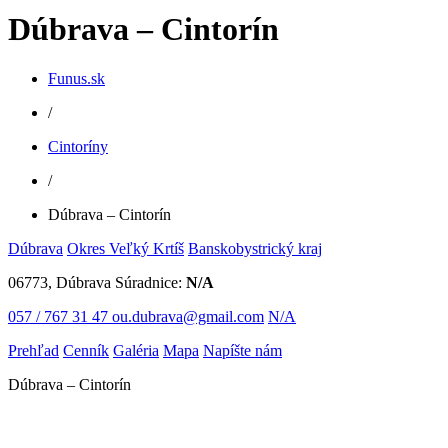
Dúbrava – Cintorín
Funus.sk
/
Cintoríny
/
Dúbrava – Cintorín
Dúbrava
Okres Veľký Krtíš
Banskobystrický kraj
06773, Dúbrava
Súradnice:
N/A
057 / 767 31 47
ou.dubrava@gmail.com
N/A
Prehľad
Cenník
Galéria
Mapa
Napíšte nám
Dúbrava – Cintorín