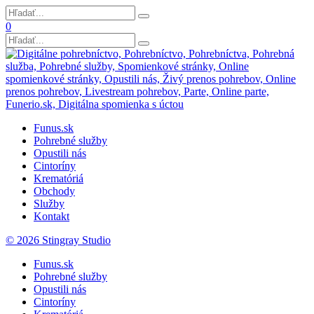
0
Funus.sk
Pohrebné služby
Opustili nás
Cintoríny
Krematóriá
Obchody
Služby
Kontakt
© 2026 Stingray Studio
Funus.sk
Pohrebné služby
Opustili nás
Cintoríny